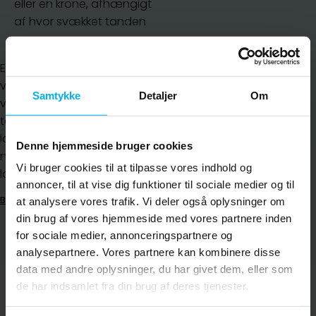
eller en krone, afhængigt
af hvor svækket tanden
er.
En rodbehandlet tand kan
være mere skrøbelig. Derfor
Samtykke
Detaljer
Om
vurderer vi altid, hvordan
tanden bedst beskyttes på
lang sigt, så du kan tygge
Denne hjemmeside bruger cookies
normalt og bevare tanden
Vi bruger cookies til at tilpasse vores indhold og
længst muligt.
annoncer, til at vise dig funktioner til sociale medier og til
Bestil tid
at analysere vores trafik. Vi deler også oplysninger om
din brug af vores hjemmeside med vores partnere inden
for sociale medier, annonceringspartnere og
analysepartnere. Vores partnere kan kombinere disse
data med andre oplysninger, du har givet dem, eller som
de har indsamlet fra din brug af deres tjenester.