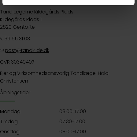
Tandlægerne Kildegårds Plads
Kildegårds Plads 1
2820 Gentofte
39 65 31 03
post@tandkilde.dk
CVR 30349407
Ejer og Virksomhedsansvarlig Tandlæge: Hala
Christensen
Åbningstider
Mandag
08.00-17.00
Tirsdag
07.30-17.00
Onsdag
08.00-17.00