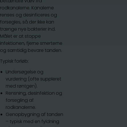
betændte væv fra
rodkanalerne. Kanalerne
renses og desinficeres og
forsegles, så der ikke kan
trænge nye bakterier ind.
Målet er at stoppe
infektionen, fjerne smerterne
og samtidig bevare tanden.
Typisk forløb:
Undersøgelse og
vurdering (ofte suppleret
med røntgen).
Rensning, desinfektion og
forsegling af
rodkanalerne.
Genopbygning af tanden
– typisk med en fyldning