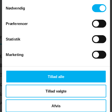
Samtykkevalg
Nødvendig
Præferencer
Information
Statistik
Marketing
Klinikken
Behandlinger
Tandlægerne Lyngbyvejen
Tillad alle
dinTANDLÆGE
Tillad valgte
Leksikon
Adresse og kontakt
Afvis