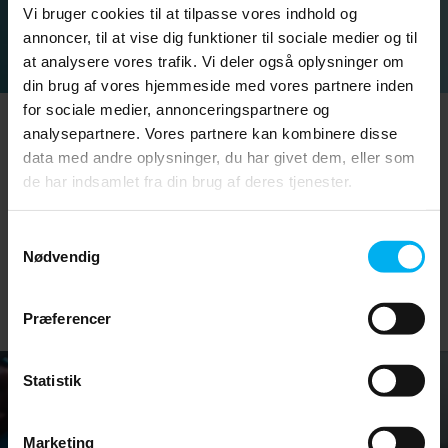
Vi bruger cookies til at tilpasse vores indhold og
annoncer, til at vise dig funktioner til sociale medier og til
at analysere vores trafik. Vi deler også oplysninger om
din brug af vores hjemmeside med vores partnere inden
for sociale medier, annonceringspartnere og
analysepartnere. Vores partnere kan kombinere disse
Særlige kompetencer
data med andre oplysninger, du har givet dem, eller som
de har indsamlet fra din brug af deres tjenester.
Tryg behandling med erfaring i tandlægeskræk
og komplekse forløb.
Samtykkevalg
Nødvendig
Læs mere
Præferencer
Statistik
Marketing