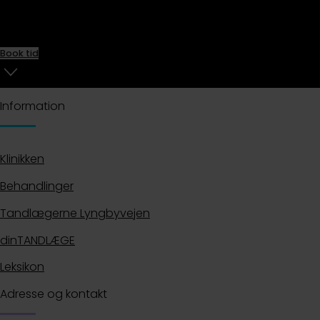
ventetid er en fordel ved pludseligt behov og kan
samtidig mindske tandlægeskræk.
Book tid
Information
Klinikken
Behandlinger
Tandlægerne Lyngbyvejen
dinTANDLÆGE
Leksikon
Adresse og kontakt