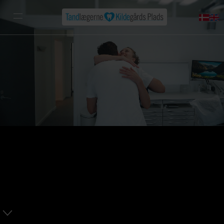
Tandlægerne
Kildegårds Plads
Din tandlæge i Gentofte