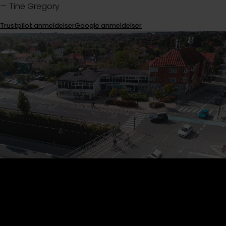
— Tine Gregory
Trustpilot anmeldelser
Google anmeldelser
Kontakt os
Du kan som regel få en hurtig tid hos os, så du undgår
unødig ventetid og bekymring. Vi har luft i kalenderen, så
der er ro og god tid – også til akutte patienter. Den korte