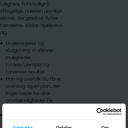
(aligners, fx Invisalign):
Aftagelige, næsten usynlige
skinner, der gradvist flytter
tænderne. Sådan hjælper vi
dig:
Undersøgelse og
rådgivning: Vi afklarer
muligheder,
fordele/ulemper og
forventet resultat.
Plan og overblik: Du får et
overslag og en plan, der
tager højde for dine
omstændigheder (fx
tidshorisont og økonomi).
Tryg proces: Vi
gennemfører forløbet i
Samtykke
Detaljer
Om