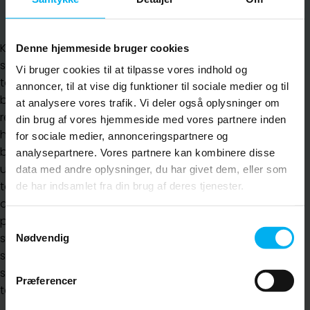
roligt tempo med tydelig
information hele vejen.
Kosmetisk behandling
Denne hjemmeside bruger cookies
starter med, at tænder og
Vi bruger cookies til at tilpasse vores indhold og
tandkød er sunde—og ved
annoncer, til at vise dig funktioner til sociale medier og til
blegning gælder der bl.a.
at analysere vores trafik. Vi deler også oplysninger om
regler om forundersøgelse
din brug af vores hjemmeside med vores partnere inden
hos tandlæge og at
for sociale medier, annonceringspartnere og
blegning ikke udføres på
analysepartnere. Vores partnere kan kombinere disse
unge under 18 år. Ved
data med andre oplysninger, du har givet dem, eller som
tandregulering er grundig
de har indsamlet fra din brug af deres tjenester.
diagnostik og korrekt
planlægning vigtig. Ved
Samtykkevalg
større opgaver har vi
Nødvendig
samarbejde med
specialtandlæger i
Præferencer
tandregulering