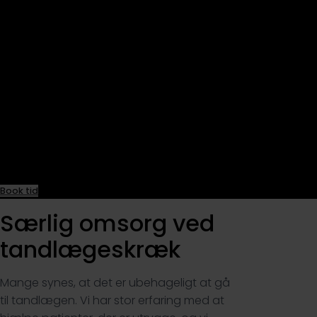
Nænsomt forløb – i dit
tempo
Vi arbejder med en overskuelig plan i
korte trin, tydelig forklaring og mulighed
for pauser undervejs. Hvis du ønsker det,
gennemgår vi gerne planen sammen
med en pårørende eller relevant
sundhedspersonale, så alle er afstemt
om forløbet.
Book tid
Særlig omsorg ved
tandlægeskræk
Mange synes, at det er ubehageligt at gå
til tandlægen. Vi har stor erfaring med at