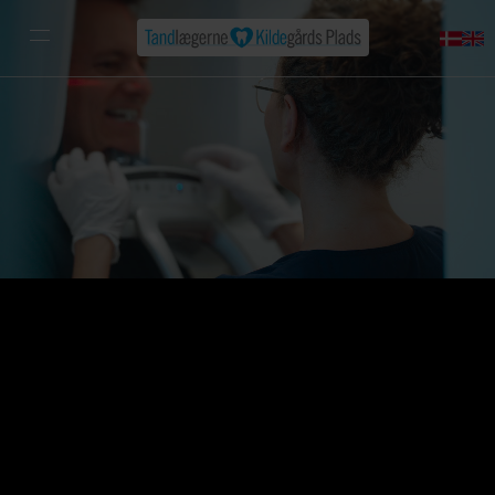
Særlige Kompetencer
Vi er generalister med bred faglig viden og særlige
fokusområder, hvor vi – sammen med vores søsterklinik
Tandlægerne Lyngbyvejen – har opbygget ekstra
erfaring. Som medlemmer af dinTANDLÆGE sparrer vi
løbende i et stærkt fagligt fællesskab. Ved komplekse