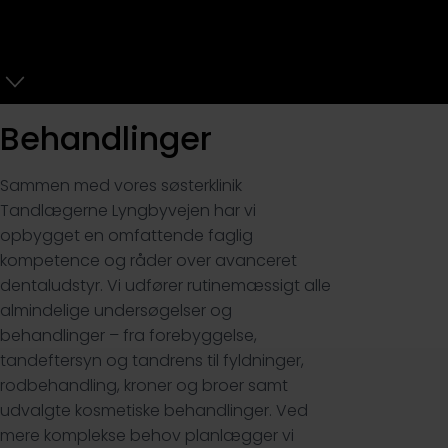
forløb samarbejder vi med specialister, så du får den
løsning, der passer bedst til dig – trygt og skånsomt.
Behandlinger
Sammen med vores søsterklinik
Tandlægerne Lyngbyvejen har vi
opbygget en omfattende faglig
kompetence og råder over avanceret
dentaludstyr. Vi udfører rutinemæssigt alle
almindelige undersøgelser og
behandlinger – fra forebyggelse,
tandeftersyn og tandrens til fyldninger,
rodbehandling, kroner og broer samt
udvalgte kosmetiske behandlinger. Ved
mere komplekse behov planlægger vi