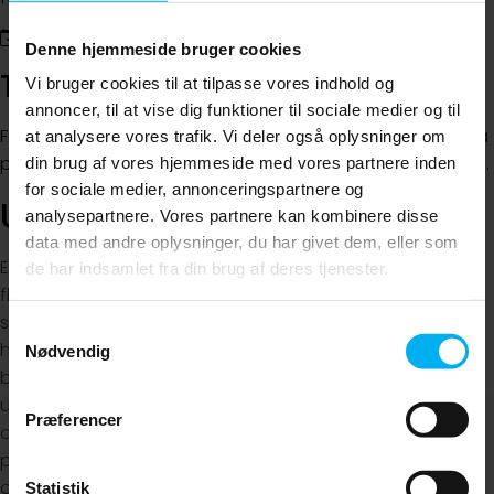
Denne hjemmeside bruger cookies
Tilpasset til netop dig
Vi bruger cookies til at tilpasse vores indhold og
annoncer, til at vise dig funktioner til sociale medier og til
Fortæl os gerne, hvis du er nervøs, når du bestiller tid – så
at analysere vores trafik. Vi deler også oplysninger om
planlægger vi besøget, så det passer bedst muligt til dig.
din brug af vores hjemmeside med vores partnere inden
for sociale medier, annonceringspartnere og
Ungetandpleje
analysepartnere. Vores partnere kan kombinere disse
data med andre oplysninger, du har givet dem, eller som
Er du færdig i ungdomstandplejen, lige
de har indsamlet fra din brug af deres tjenester.
flyttet hjemmefra eller er det bare længe
siden sidst? Så er du velkommen hos os. Vi
Samtykkevalg
har særlig erfaring med ungetandpleje –
Nødvendig
bl.a. fra den kommunale
ungdomstandpleje – og hjælper dig med
Præferencer
overblik og en enkel plan, så små
problemer ikke vokser sig store. Vi ved
også, at mange unge har et begrænset
Statistik