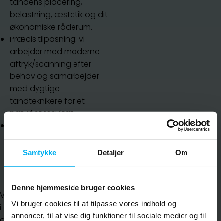
tandens placering,
belastning, æstetik og dit
økonomiske råderum.
Præcis tilpasning: vi
arbejder med moderne
aftryk/scanning efter
behov og samarbejder
med dygtige
tandteknikere for et
naturligt resultat.
Lang levetid kræver
vedligehold: god
mundhygiejne og
Samtykke
Detaljer
Om
regelmæssige kontroller
er vigtige.
Denne hjemmeside bruger cookies
Vi tager altid udgangspunkt
Vi bruger cookies til at tilpasse vores indhold og
i dine konkrete
annoncer, til at vise dig funktioner til sociale medier og til
omstændigheder og behov.