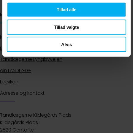
Tillad alle
Information
Tillad valgte
Klinikken
Afvis
Behandlinger
Tandlægerne Lyngbyvejen
dinTANDLÆGE
Leksikon
Adresse og kontakt
Tandlægerne Kildegårds Plads
Kildegårds Plads 1
2820 Gentofte