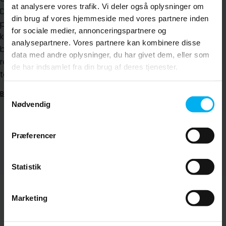
at analysere vores trafik. Vi deler også oplysninger om
Det betyder, at vi
din brug af vores hjemmeside med vores partnere inden
planlægger pragmatisk og
for sociale medier, annonceringspartnere og
kun anbefaler krone- eller
analysepartnere. Vores partnere kan kombinere disse
brobehandling, når det er
data med andre oplysninger, du har givet dem, eller som
relevant og giver mening, alt
de har indsamlet fra din brug af deres tjenester.
taget i betragtning.
Bestil tid
Samtykkevalg
Nødvendig
Præferencer
Statistik
Marketing