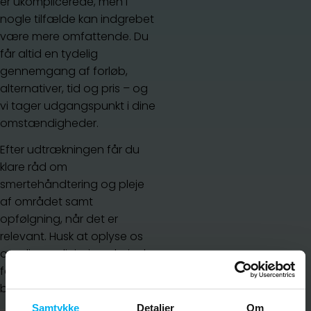
er ukomplicerede, men i
nogle tilfælde kan indgrebet
være mere omfattende. Du
får altid en tydelig
gennemgang af forløb,
alternativer, tid og pris – og
vi tager udgangspunkt i dine
omstændigheder.
Efter udtrækningen får du
klare råd om
smertehåndtering og pleje
af området samt
opfølgning, når det er
relevant. Husk at oplyse os
om din medicin, især hvis du
får blodfortyndende
behandling.
Samtykke
Detaljer
Om